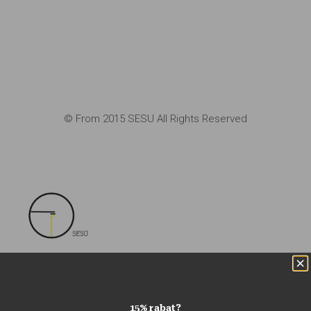
© From 2015 SESU All Rights Reserved
Siden 2015 har vi specialiseret os i bordben til
spisebord, sofabord eller hvad der ellers er brug for
af bordben.
15% rabat?