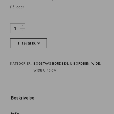
På lager
COPPER U FORMEDE WIDE BORDBEN 45CM QUANTITY
Tilføj til kurv
KATEGORIER:
BOGSTAVS BORDBEN
,
U-BORDBEN
,
WIDE
,
WIDE U 45 CM
Beskrivelse