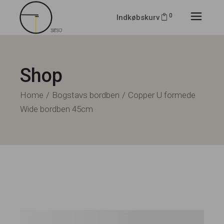
0
Indkøbskurv
Shop
Home
Bogstavs bordben
Copper U formede
Wide bordben 45cm