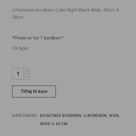
U-formede bordben i Late Night Black Wide, 45cm X
38cm.
*Prisen er for 1 bordben.*
På lager
LATE NIGHT BLACK WIDE 45 CM U-FORMEDE BORDBEN QUANTI
Tilføj til kurv
KATEGORIER:
BOGSTAVS BORDBEN
,
U-BORDBEN
,
WIDE
,
WIDE U 45 CM