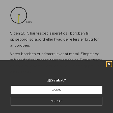
Siden 2015 har vi specialiseret os i bordben til
spisebord, sofabord eller hvad der ellers er brug for
af bordben.
Vores bordben er primært lavet af metal. Simpelt og
stilrent design i mange former og farver. Sammensæt
dit bord med vores bordben og giv et særligt præg til
din indretning.
15% rabat?
JA,TAK
NEJ, TAK
FAQ